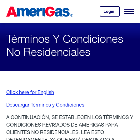
Skip
Header
to
Skipped.
Login
to
Content
Open
your
Menu
(press
AmeriGas
account.
ENTER)
Términos Y Condiciones
No Residenciales
Click here for English
Descargar Términos y Condiciones
A CONTINUACIÓN, SE ESTABLECEN LOS TÉRMINOS Y
CONDICIONES REVISADOS DE AMERIGAS PARA
CLIENTES NO RESIDENCIALES. LEA ESTO
DETENIDAMENTE, YA QUE ESTÁ DESTINADO A